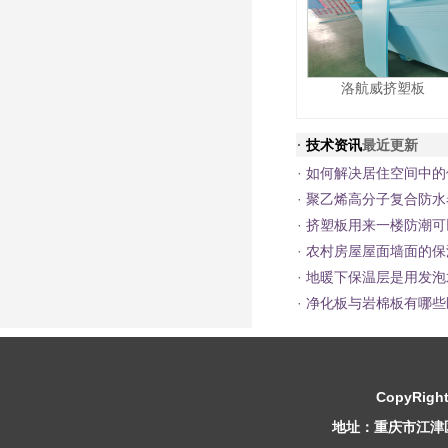
洛航威挤塑板
·
技术资讯
最近更新
·
如何解决居住空间中的
·
聚乙烯高分子复合防水
·
挤塑板用来一楼防潮可
·
农村房屋屋面墙面的保
·
地暖下保温层是用发泡
·
净化板与岩棉板有哪些
CopyRight
地址：重庆市江津区