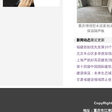
重庆增强型水泥基泡
保温隔声板
·
新闻动态
最近更新
·
福建鼓励优先发展10
·
北京丰台区多举措加强
·
上海严抓好高层建筑消
·
第十四届中国国际建筑
·
建源保温：未来生态城
·
甘肃省建设领域禁止使
CopyRight
地址：重庆市江津区