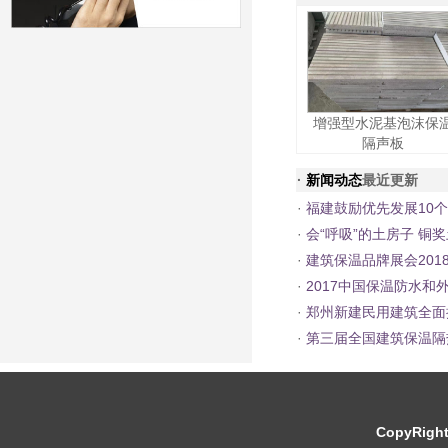
增强型水泥基泡沫保
隔声板
·
新闻动态
最近更新
·
福建鼓励优先发展10
·
会“呼吸”的土房子 铜奖
·
建筑保温品牌展会201
·
2017中国保温防水和
·
郑州新建民用建筑全面
·
第三届全国建筑保温隔
CopyRight